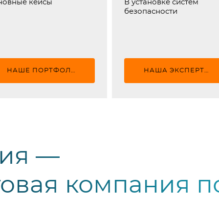
новные кейсы
В установке систем
безопасности
НАШЕ ПОРТФОЛИО
НАША ЭКСПЕРТНОСТЬ
ия —
овая компания п