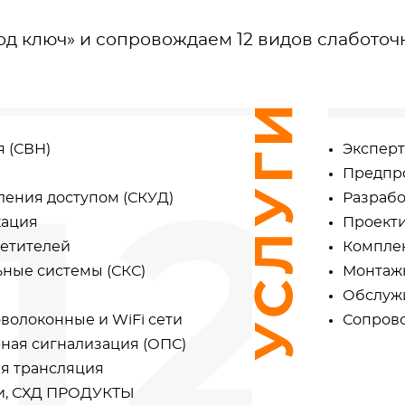
од ключ» и сопровождаем 12 видов слаботоч
 (СВН)
Эксперт
Предпр
ления доступом (СКУД)
Разрабо
кация
Проект
сетителей
Комплек
ные системы (СКС)
Монтаж
Обслуж
оволоконные и WiFi сети
Сопров
ная сигнализация (ОПС)
я трансляция
ии, СХД ПРОДУКТЫ