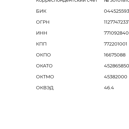
Корреспондентский счет
№ 301018
БИК
04452559
ОГРН
1127747233
ИНН
771092840
КПП
772201001
ОКПО
16675088
ОКАТО
45286585
ОКТМО
45382000
ОКВЭД
46.4