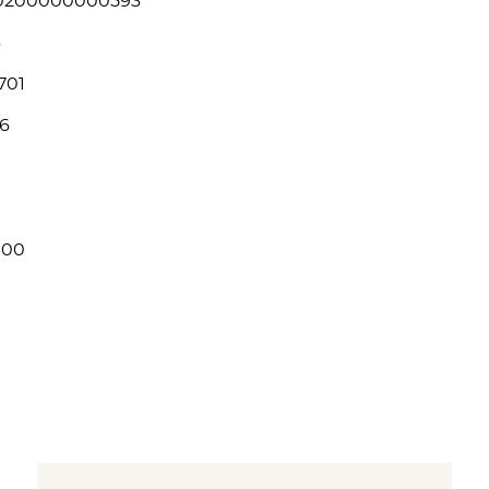
10200000000593
3
701
6
000