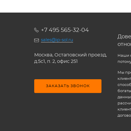
+7 495 565-32-04
Дове
sales@ip-sol.ru
отн
Москва, Остаповский проезд,
Наши к
д.5c1, п. 2, офис 251
потому
Мы про
клиен
способ
ЗАКАЗАТЬ ЗВОНОК
богат
данным
рассчи
клиен
догово