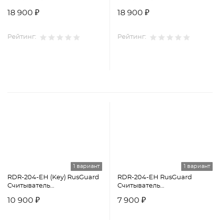
18 900 ₽
18 900 ₽
Рейтинг:
Рейтинг:
1 вариант
1 вариант
RDR-204-EH (Key) RusGuard
RDR-204-EH RusGuard
Считыватель
Считыватель
идентификаторов
идентификаторов
10 900 ₽
7 900 ₽