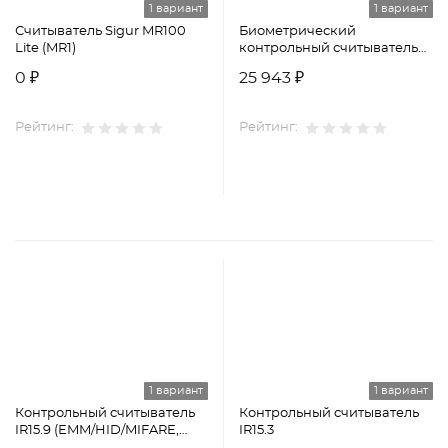
1 вариант
1 вариант
Считыватель Sigur MR100
Биометрический
Lite (MR1)
контрольный считыватель
IR18 (MIFARE/EMM/HID)
0 ₽
25 943 ₽
Рейтинг:
Рейтинг:
1 вариант
1 вариант
Контрольный считыватель
Контрольный считыватель
IR15.9 (EMM/HID/MIFARE,
IR15.3
защита от копирования)