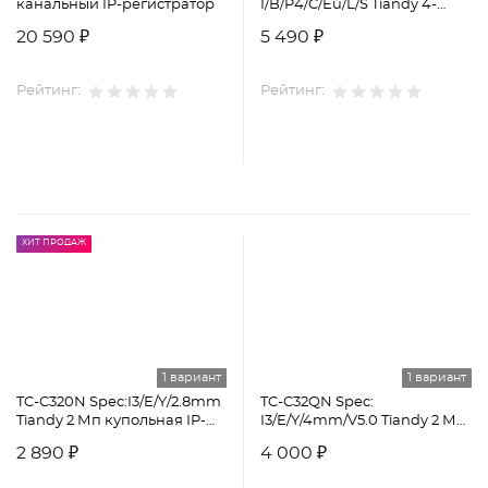
канальный IP-регистратор
I/B/P4/C/Eu/L/S Tiandy 4-
канальный сетевой
20 590 ₽
5 490 ₽
видеорегистратор
Рейтинг:
Рейтинг:
ХИТ ПРОДАЖ
1 вариант
1 вариант
TC-C320N Spec:I3/E/Y/2.8mm
TC-C32QN Spec:
Tiandy 2 Мп купольная IP-
I3/E/Y/4mm/V5.0 Tiandy 2 Мп
камера
уличная цилиндрическая
2 890 ₽
4 000 ₽
IP-камера