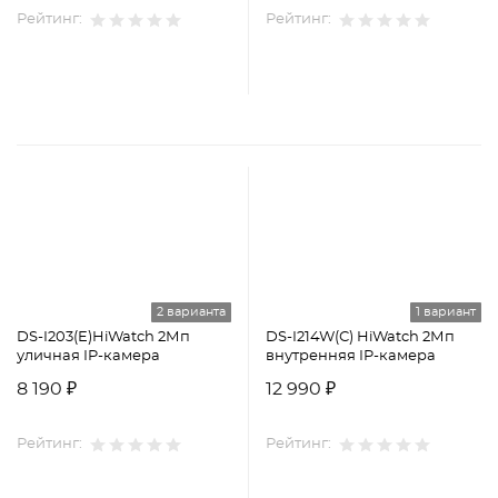
Рейтинг:
Рейтинг:
2 варианта
1 вариант
DS-I203(E)HiWatch 2Мп
DS-I214W(С) HiWatch 2Мп
уличная IP-камера
внутренняя IP-камера
8 190 ₽
12 990 ₽
Рейтинг:
Рейтинг: