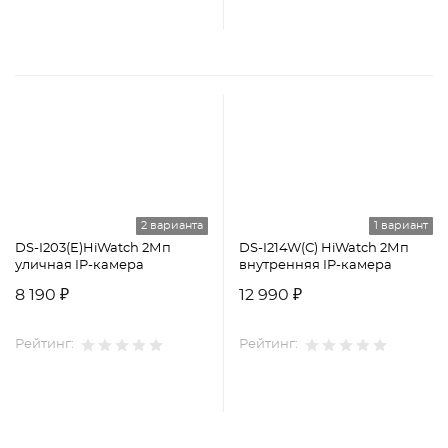
2 варианта
1 вариант
DS-I203(E)HiWatch 2Мп
DS-I214W(С) HiWatch 2Мп
уличная IP-камера
внутренняя IP-камера
8 190 ₽
12 990 ₽
Рейтинг:
Рейтинг: