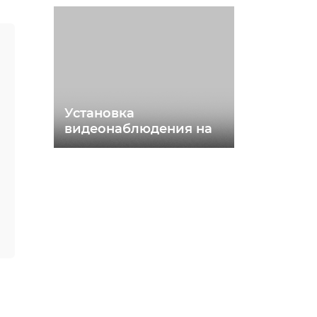
демонтажом старой
Установка
видеонаблюдения на
складе продукции
Beluga Group