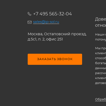
+7 495 565-32-04
Дове
sales@ip-sol.ru
отн
Москва, Остаповский проезд,
Наши к
д.5c1, п. 2, офис 251
потому
Мы про
клиен
способ
ЗАКАЗАТЬ ЗВОНОК
богат
данным
рассчи
клиен
догово
Обраб