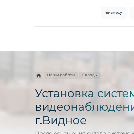
Бизнесу
Например,
HD
Найти
везде
камера
Наши работы
Склады
Установка систе
видеонаблюдени
г.Видное