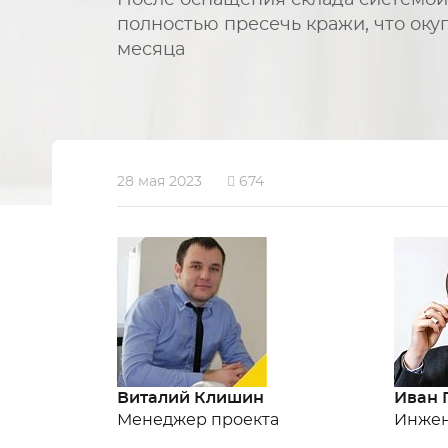
После оснащения склада системо
полностью пресечь кражи, что окуп
месяца
28 мая 2023
674
Виталий Клишин
Иван 
Менеджер проекта
Инже