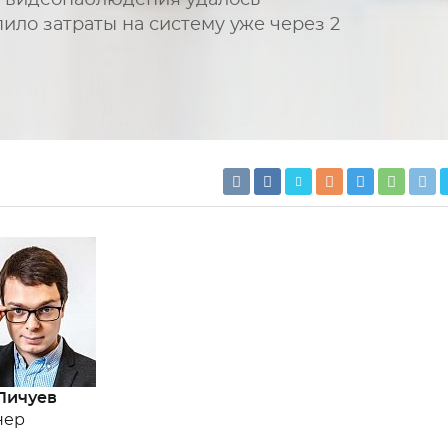
й видеонаблюдения удалось
ило затраты на систему уже через 2
Пичуев
нер