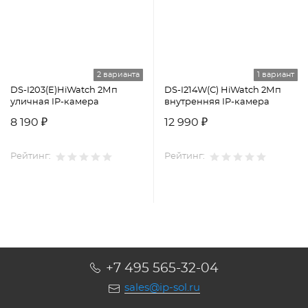
2 варианта
1 вариант
DS-I203(E)HiWatch 2Мп
DS-I214W(С) HiWatch 2Мп
уличная IP-камера
внутренняя IP-камера
8 190 ₽
12 990 ₽
Рейтинг:
Рейтинг:
+7 495 565-32-04
sales@ip-sol.ru