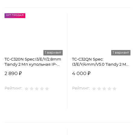
ХИТ ПРОДАЖ
1 вариант
1 вариант
TC-C320N Spec:I3/E/Y/2.8mm
TC-C32QN Spec:
Tiandy 2 Мп купольная IP-
I3/E/Y/4mm/V5.0 Tiandy 2 Мп
камера
уличная цилиндрическая
2 890 ₽
4 000 ₽
IP-камера
Рейтинг:
Рейтинг: