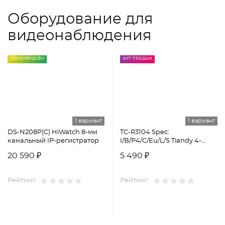
Оборудование для
видеонаблюдения
РЕКОМЕНДУЕМ
ХИТ ПРОДАЖ
1 вариант
1 вариант
DS-N208P(C) HiWatch 8-ми
TC-R3104 Spec:
канальный IP-регистратор
I/B/P4/C/Eu/L/S Tiandy 4-
канальный сетевой
20 590 ₽
5 490 ₽
видеорегистратор
Рейтинг:
Рейтинг: