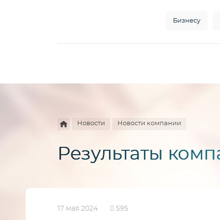
Бизнесу
Например,
HD
Найти
везде
камера
Новости
Новости компании
Результаты комп
17 мая 2024
595