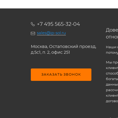
+7 495 565-32-04
Дове
sales@ip-sol.ru
отн
Москва, Остаповский проезд,
Наши к
д.5c1, п. 2, офис 251
потому
Мы про
клиен
способ
ЗАКАЗАТЬ ЗВОНОК
богат
данным
рассчи
клиен
догово