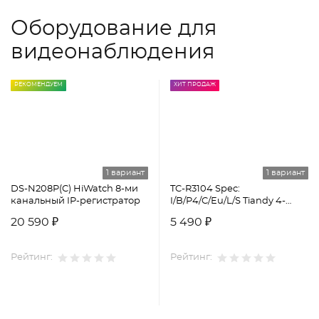
Оборудование для
видеонаблюдения
РЕКОМЕНДУЕМ
ХИТ ПРОДАЖ
1 вариант
1 вариант
DS-N208P(C) HiWatch 8-ми
TC-R3104 Spec:
канальный IP-регистратор
I/B/P4/C/Eu/L/S Tiandy 4-
канальный сетевой
20 590 ₽
5 490 ₽
видеорегистратор
Рейтинг:
Рейтинг: