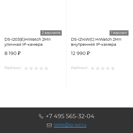
2 варианта
1 вариант
DS-I203(E)HiWatch 2Мп
DS-I214W(С) HiWatch 2Мп
уличная IP-камера
внутренняя IP-камера
8 190 ₽
12 990 ₽
Рейтинг:
Рейтинг:
+7 495 565-32-04
sales@ip-sol.ru