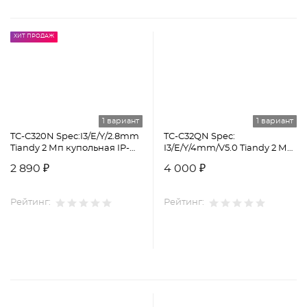
ХИТ ПРОДАЖ
1 вариант
1 вариант
TC-C320N Spec:I3/E/Y/2.8mm
TC-C32QN Spec:
Tiandy 2 Мп купольная IP-
I3/E/Y/4mm/V5.0 Tiandy 2 Мп
камера
уличная цилиндрическая
2 890 ₽
4 000 ₽
IP-камера
Рейтинг:
Рейтинг: