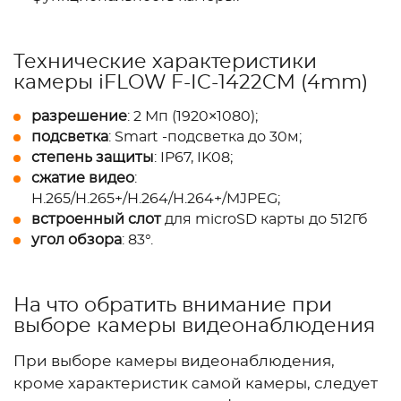
Технические характеристики
камеры iFLOW F-IC-1422CM (4mm)
разрешение
: 2 Мп (1920×1080);
подсветка
: Smart -подсветка до 30м;
степень защиты
: IP67, IK08;
сжатие видео
:
H.265/H.265+/H.264/H.264+/MJPEG;
встроенный слот
для microSD карты до 512Гб
угол обзора
: 83°.
На что обратить внимание при
выборе камеры видеонаблюдения
При выборе камеры видеонаблюдения,
кроме характеристик самой камеры, следует