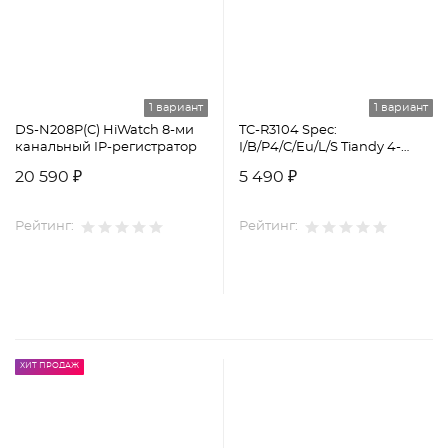
1 вариант
1 вариант
DS-N208P(C) HiWatch 8-ми
TC-R3104 Spec:
канальный IP-регистратор
I/B/P4/C/Eu/L/S Tiandy 4-
канальный сетевой
20 590 ₽
5 490 ₽
видеорегистратор
Рейтинг:
Рейтинг:
ХИТ ПРОДАЖ