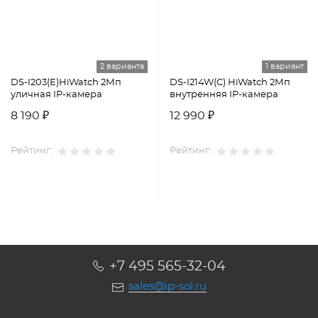
2 варианта
1 вариант
DS-I203(E)HiWatch 2Мп
DS-I214W(С) HiWatch 2Мп
уличная IP-камера
внутренняя IP-камера
8 190 ₽
12 990 ₽
Рейтинг:
Рейтинг:
+7 495 565-32-04
sales@ip-sol.ru