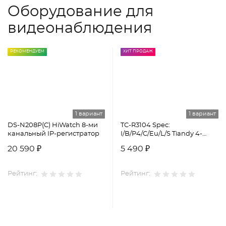
Оборудование для
видеонаблюдения
РЕКОМЕНДУЕМ
ХИТ ПРОДАЖ
1 вариант
1 вариант
DS-N208P(C) HiWatch 8-ми
TC-R3104 Spec:
канальный IP-регистратор
I/B/P4/C/Eu/L/S Tiandy 4-
канальный сетевой
20 590 ₽
5 490 ₽
видеорегистратор
Рейтинг:
Рейтинг: