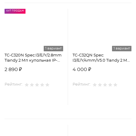
ХИТ ПРОДАЖ
1 вариант
1 вариант
TC-C320N Spec:I3/E/Y/2.8mm
TC-C32QN Spec:
Tiandy 2 Мп купольная IP-
I3/E/Y/4mm/V5.0 Tiandy 2 Мп
камера
уличная цилиндрическая
2 890 ₽
4 000 ₽
IP-камера
Рейтинг:
Рейтинг: