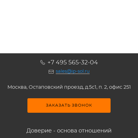
Подробнее
Подробнее
Подробнее
Подробнее
+7 495 565-32-04
sales@ip-sol.ru
Москва, Остаповский проезд, д.5c1, п. 2, офис 251
ЗАКАЗАТЬ ЗВОНОК
Доверие - основа отношений