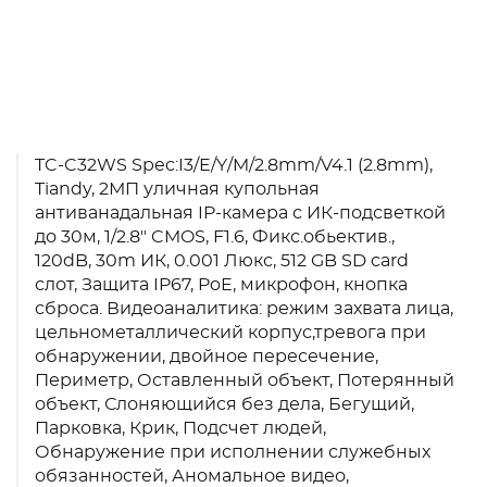
TC-C32WS Spec:I3/E/Y/M/2.8mm/V4.1 (2.8mm),
Tiandy, 2МП уличная купольная
антиванадальная IP-камера с ИК-подсветкой
до 30м, 1/2.8" CMOS, F1.6, Фикс.обьектив.,
120dB, 30m ИК, 0.001 Люкс, 512 GB SD card
слот, Защита IP67, PoE, микрофон, кнопка
сброса. Видеоаналитика: режим захвата лица,
цельнометаллический корпус,тревога при
обнаружении, двойное пересечение,
Периметр, Оставленный объект, Потерянный
объект, Слоняющийся без дела, Бегущий,
Парковка, Крик, Подсчет людей,
Обнаружение при исполнении служебных
обязанностей, Аномальное видео,