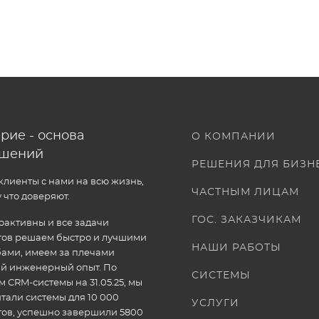
рие - основа
О КОМПАНИИ
ошений
РЕШЕНИЯ ДЛЯ БИЗН
лиенты с нами на всю жизнь,
ЧАСТНЫМ ЛИЦАМ
 что доверяют.
ГОС. ЗАКАЗЧИКАМ
активны и все задачи
тов решаем быстро и лучшими
НАШИ РАБОТЫ
ами, имеем за плечами
ый инженерный опыт. По
СИСТЕМЫ
 CRM-системы на 31.05.25, мы
тали системы для 10 000
УСЛУГИ
тов, успешно завершили 5800