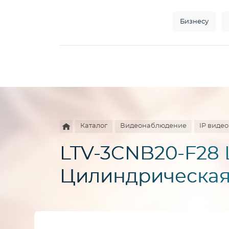
Бизнесу
Например,
HD
Найти
везде
камера
Каталог
Видеонаблюдение
IP виде
LTV-3CNB20-F28 
Цилиндрическая