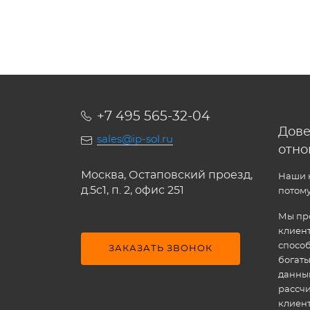
+7 495 565-32-04
Дове
sales@ip-sol.ru
отн
Москва, Остаповский проезд,
Наши к
д.5c1, п. 2, офис 251
потому
Мы про
клиен
способ
ЗАКАЗАТЬ ЗВОНОК
богат
данным
рассчи
клиен