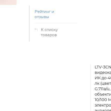
Рейтинг и
отзывы
К списку
товаров
LTV-3CN
видеока
ИК до 4
лк (цве
G.711a/
объекти
10/100 М
электро
аудиоде