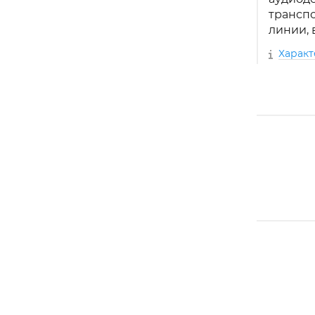
транспо
линии, 
Харак