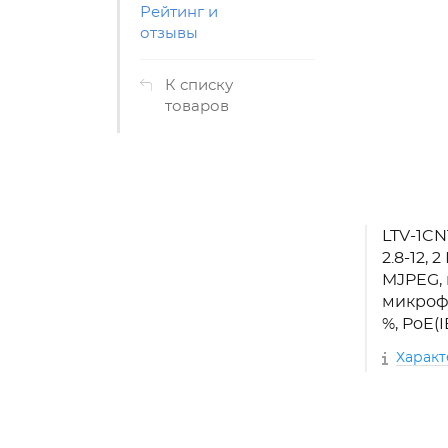
Рейтинг и
отзывы
К списку
товаров
LTV-1CN
2.8-12, 2
MJPEG, 
микрофон
%, PoE(I
Харак