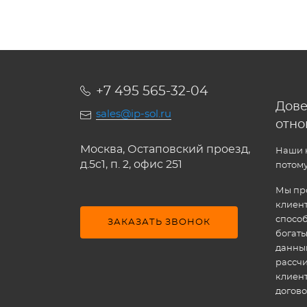
+7 495 565-32-04
Дове
sales@ip-sol.ru
отн
Москва, Остаповский проезд,
Наши к
д.5c1, п. 2, офис 251
потому
Мы про
клиен
способ
ЗАКАЗАТЬ ЗВОНОК
богат
данным
рассчи
клиен
догово