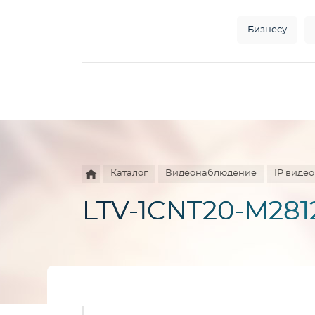
Бизнесу
Например,
HD
Найти
везде
камера
Каталог
Видеонаблюдение
IP виде
LTV-1CNT20-M281