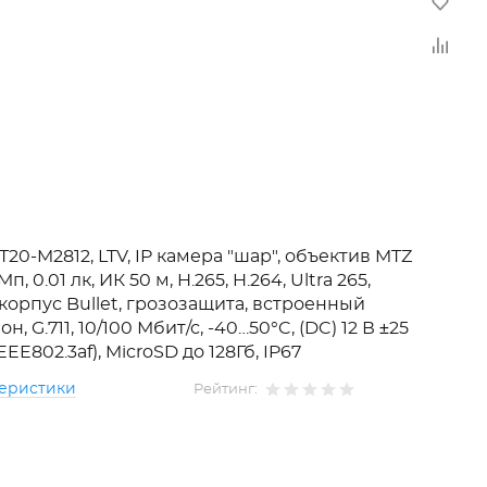
T20-M2812, LTV, IP камера "шар", объектив MTZ
 Мп, 0.01 лк, ИК 50 м, H.265, H.264, Ultra 265,
корпус Bullet, грозозащита, встроенный
, G.711, 10/100 Мбит/с, -40…50°C, (DC) 12 В ±25
EEE802.3af), MicroSD до 128Гб, IP67
теристики
Рейтинг: