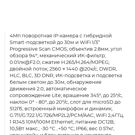
4Мп поворотная IP-камера с гибридной
Smart-подсветкой до 30м и WiFi 1/3’’
Progressive Scan CMOS; объектив 2.8мм; угол
обзора 94°; механический ИК-фильтр;
0.01лк@F2.0; сжатие H.265/H.264/MJPEG;
двойной поток; 2560 × 1440 @20к/с; DWDR,
HLC, BLC, 3D DNR; ИК-подсветка и подсветка
белым светом до 30м; обнаружение
движения 2.0; автоматическое
сопровождение Lite; вращение 345°, до 25°/с,
наклон 0° - 80°, до 20°/с, слот для microSD до
512Гб; встроенный микрофон и динамик;
G.711/G.722.1/G.726/MP2L2/PCM/AAC; WiFi 2,4ГГц,
1 RJ45 10M/100M Ethernet; питание DC12В;
10,5Вт макс.; -30 °C...+50 °C; IP66; вес 0.57кг,