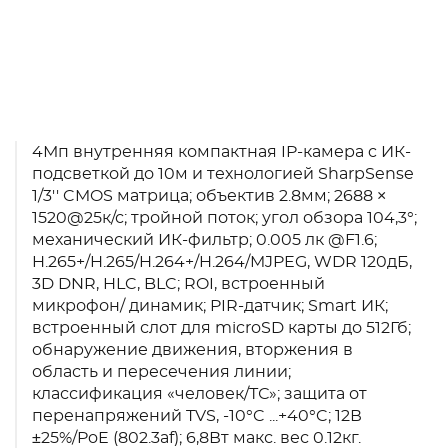
4Мп внутренняя компактная IP-камера c ИК-
подсветкой до 10м и технологией SharpSense
1/3'' CMOS матрица; объектив 2.8мм; 2688 ×
1520@25к/с; тройной поток; угол обзора 104,3°;
механический ИК-фильтр; 0.005 лк @F1.6;
H.265+/H.265/H.264+/H.264/MJPEG, WDR 120дБ,
3D DNR, HLC, BLC; ROI, встроенный
микрофон/ динамик; PIR-датчик; Smart ИК;
встроенный слот для microSD карты до 512Гб;
обнаружение движения, вторжения в
область и пересечения линии;
классификация «человек/ТС»; защита от
перенапряжений TVS, -10°C ...+40°C; 12В
±25%/PoE (802.3af); 6,8Вт макс. вес 0.12кг.