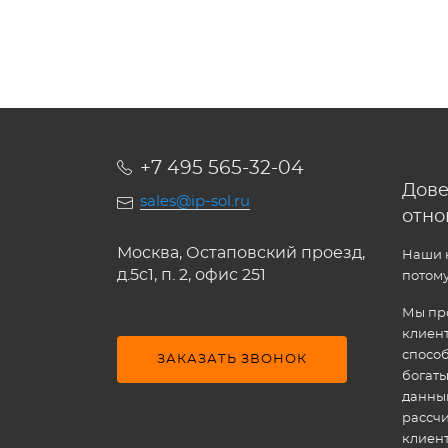
+7 495 565-32-04
Дове
sales@ip-sol.ru
отн
Москва, Остаповский проезд,
Наши к
д.5c1, п. 2, офис 251
потому
Мы про
клиен
способ
ЗАКАЗАТЬ ЗВОНОК
богат
данным
рассчи
клиен