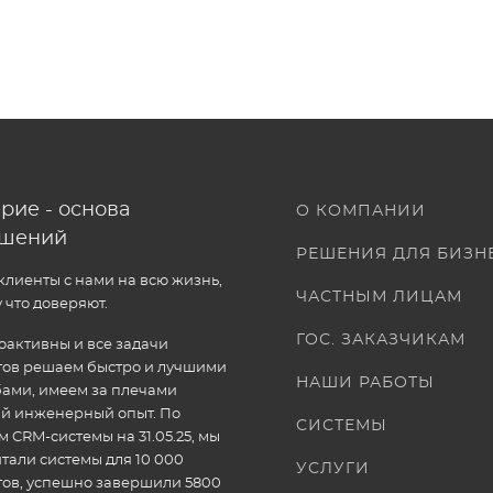
рие - основа
О КОМПАНИИ
ошений
РЕШЕНИЯ ДЛЯ БИЗН
лиенты с нами на всю жизнь,
ЧАСТНЫМ ЛИЦАМ
 что доверяют.
ГОС. ЗАКАЗЧИКАМ
активны и все задачи
тов решаем быстро и лучшими
НАШИ РАБОТЫ
ами, имеем за плечами
ый инженерный опыт. По
СИСТЕМЫ
 CRM-системы на 31.05.25, мы
тали системы для 10 000
УСЛУГИ
тов, успешно завершили 5800