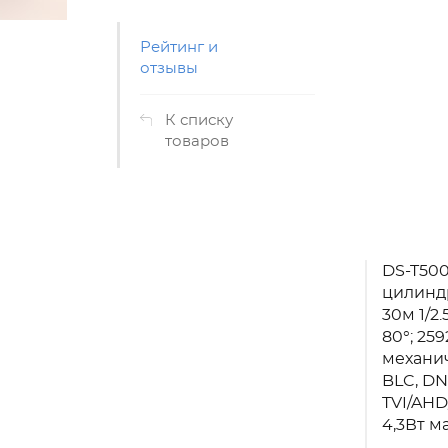
Рейтинг и
отзывы
К списку
товаров
DS-T500
цилиндр
30м 1/2
80°; 25
механич
BLC, DN
TVI/AHD
4,3Вт ма