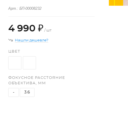
Арт.: БП-00008232
4 990 ₽
/ шт
Нашли дешевле?
ЦВЕТ
ФОКУСНОЕ РАССТОЯНИЕ
ОБЪЕКТИВА, ММ
-
3.6
+
−