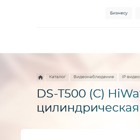
Бизнесу
Например,
HD
Найти
везде
камера
Каталог
Видеонаблюдение
IP виде
DS-T500 (С) HiW
цилиндрическая