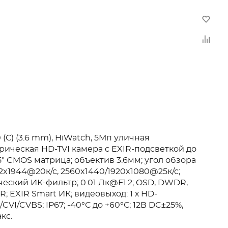
 (С) (3.6 mm), HiWatch, 5Мп уличная
ическая HD-TVI камера с EXIR-подсветкой до
.5" CMOS матрица; объектив 3.6мм; угол обзора
92x1944@20к/с, 2560x1440/1920x1080@25к/с;
еский ИК-фильтр; 0.01 Лк@F1.2; OSD, DWDR,
R; EXIR Smart ИК; видеовыход: 1 х HD-
/CVI/CVBS; IP67; -40°С до +60°С; 12В DC±25%,
кс.