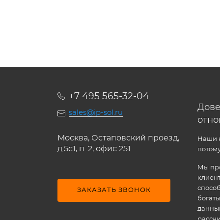
+7 495 565-32-04
Дове
sales@ip-sol.ru
отн
Москва, Остаповский проезд,
Наши к
д.5c1, п. 2, офис 251
потому
Мы про
клиен
способ
ЗАКАЗАТЬ ЗВОНОК
богат
данным
рассчи