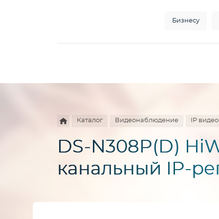
Бизнесу
Например,
HD
Найти
везде
камера
Каталог
Видеонаблюдение
IP виде
DS-N308P(D) HiW
канальный IP-ре