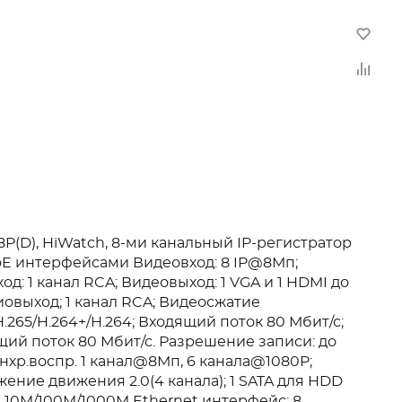
P(D), HiWatch, 8-ми канальный IP-регистратор
oE интерфейсами Видеовход: 8 IP@8Мп;
од: 1 канал RCA; Видеовыход: 1 VGA и 1 HDMI до
иовыход; 1 канал RCA; Видеосжатие
H.265/H.264+/H.264; Входящий поток 80 Мбит/с;
ий поток 80 Мбит/с. Разрешение записи: до
нхр.воспр. 1 канал@8Мп, 6 канала@1080P;
ение движения 2.0(4 канала); 1 SATA для HDD
 1 10M/100M/1000M Ethernet интерфейс; 8