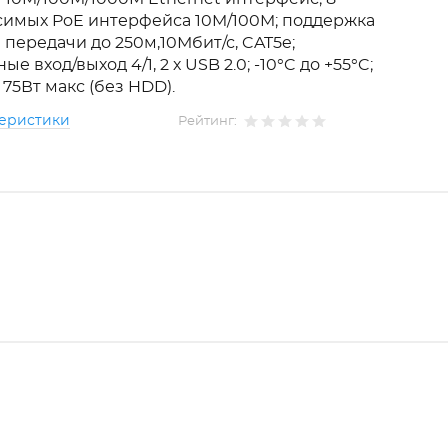
симых PoE интерфейса 10M/100M; поддержка
передачи до 250м,10Мбит/с, CAT5e;
е вход/выход 4/1, 2 х USB 2.0; -10°C до +55°C;
 75Вт макс (без HDD).
теристики
Рейтинг: