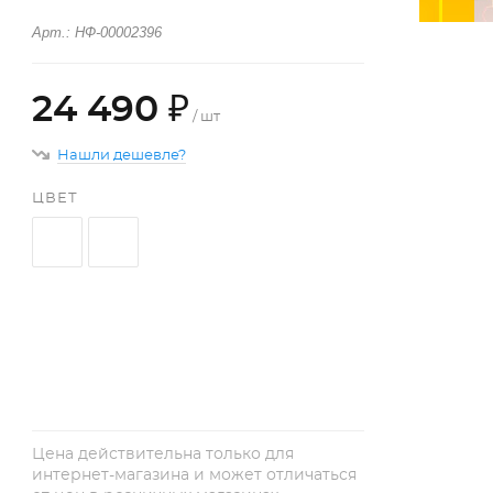
Арт.: НФ-00002396
24 490 ₽
/ шт
Нашли дешевле?
ЦВЕТ
+
−
Цена действительна только для
интернет-магазина и может отличаться