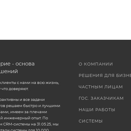
рие - основа
О КОМПАНИИ
ошений
РЕШЕНИЯ ДЛЯ БИЗН
лиенты с нами на всю жизнь,
ЧАСТНЫМ ЛИЦАМ
 что доверяют.
ГОС. ЗАКАЗЧИКАМ
активны и все задачи
тов решаем быстро и лучшими
НАШИ РАБОТЫ
ами, имеем за плечами
ый инженерный опыт. По
СИСТЕМЫ
 CRM-системы на 31.05.25, мы
тали системы для 10 000