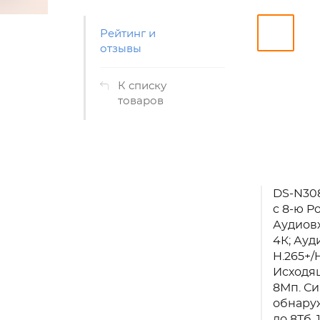
Рейтинг и
отзывы
К списку
товаров
DS-N308
c 8-ю P
Аудиовх
4К; Ауд
H.265+/
Исходящ
8Мп. Си
обнаруж
до 8Тб,