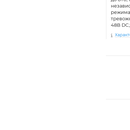
незави
режима 
тревожны
48В DC;
Харак