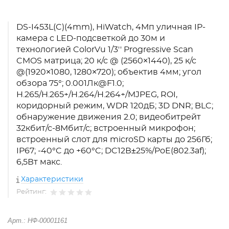
DS-I453L(C)(4mm), HiWatch, 4Мп уличная IP-
камера с LED-подсветкой до 30м и
технологией ColorVu 1/3'' Progressive Scan
CMOS матрица; 20 к/с @ (2560×1440), 25 к/с
@(1920×1080, 1280×720); объектив 4мм; угол
обзора 75°; 0.001Лк@F1.0;
H.265/H.265+/H.264/H.264+/MJPEG, ROI,
коридорный режим, WDR 120дБ; 3D DNR; BLC;
обнаружение движения 2.0; видеобитрейт
32кбит/с-8Мбит/с; встроенный микрофон;
встроенный слот для microSD карты до 256Гб;
IP67; -40°C до +60°C; DC12В±25%/PoE(802.3af);
6,5Вт макс.
Характеристики
Рейтинг:
Арт.: НФ-00001161