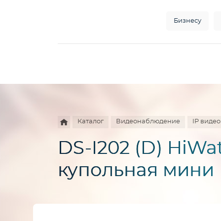
Бизнесу
Например,
HD
Найти
везде
камера
Каталог
Видеонаблюдение
IP виде
DS-I202 (D) HiW
купольная мини 