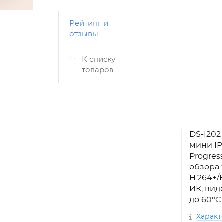
Рейтинг и
отзывы
К списку
товаров
DS-I202
мини IP
Progres
обзора 
H.264+/
ИК; вид
до 60°C;
Харак