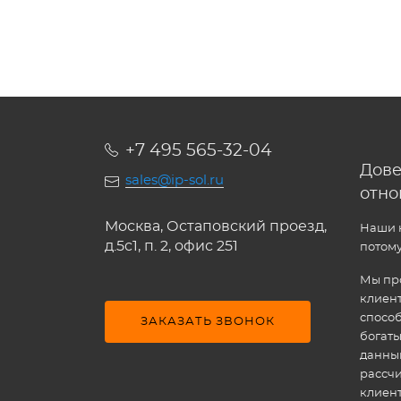
+7 495 565-32-04
Дове
sales@ip-sol.ru
отн
Москва, Остаповский проезд,
Наши к
д.5c1, п. 2, офис 251
потому
Мы про
клиен
способ
ЗАКАЗАТЬ ЗВОНОК
богат
данным
рассчи
клиен