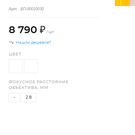
Арт.: БП-00010030
8 790 ₽
/ шт
Нашли дешевле?
ЦВЕТ
ФОКУСНОЕ РАССТОЯНИЕ
ОБЪЕКТИВА, ММ
-
2.8
+
−