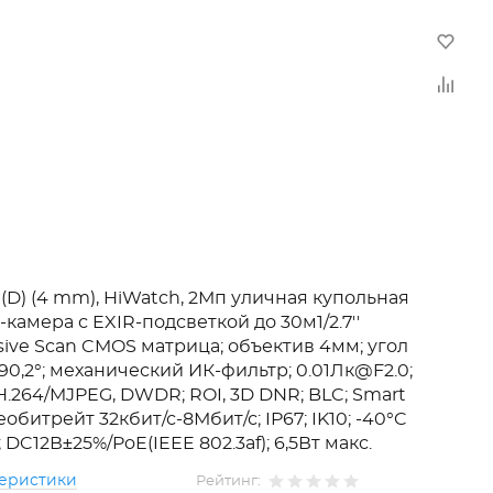
 (D) (4 mm), HiWatch, 2Мп уличная купольная
-камера с EXIR-подсветкой до 30м1/2.7''
sive Scan CMOS матрица; объектив 4мм; угол
90,2°; механический ИК-фильтр; 0.01Лк@F2.0;
H.264/MJPEG, DWDR; ROI, 3D DNR; BLC; Smart
еобитрейт 32кбит/с-8Мбит/с; IP67; IK10; -40°C
 DC12В±25%/PoE(IEEE 802.3af); 6,5Вт макс.
теристики
Рейтинг: