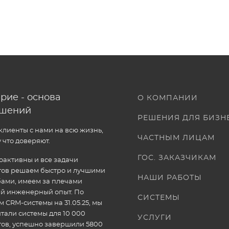
рие - основа
О КОМПАНИИ
ошений
РЕШЕНИЯ ДЛЯ БИЗН
лиенты с нами на всю жизнь,
ЧАСТНЫМ ЛИЦАМ
 что доверяют.
ГОС. ЗАКАЗЧИКАМ
активны и все задачи
тов решаем быстро и лучшими
НАШИ РАБОТЫ
ами, имеем за плечами
ый инженерный опыт. По
СИСТЕМЫ
 CRM-системы на 31.05.25, мы
тали системы для 10 000
УСЛУГИ
тов, успешно завершили 5800