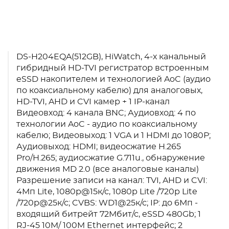
DS-H204EQA(512GB), HiWatch, 4-х канальный
гибридный HD-TVI регистратор встроенным
eSSD накопителем и технологией AoC (аудио
по коаксиальному кабелю) для аналоговых,
HD-TVI, AHD и CVI камер + 1 IP-канал
Видеовход: 4 канала BNC; Аудиовход: 4 по
технологии AoC - аудио по коаксиальному
кабелю; Видеовыход: 1 VGA и 1 HDMI до 1080Р;
Аудиовыход: HDMI; видеосжатие H.265
Pro/H.265; аудиосжатие G.711u., обнаружение
движения MD 2.0 (все аналоговые каналы)
Разрешение записи на канал: TVI, AHD и CVI:
4Мп Lite, 1080p@15к/с, 1080p Lite /720p Lite
/720p@25к/с; CVBS: WD1@25к/с; IP: до 6Мп -
входящий битрейт 72Мбит/с, eSSD 480Gb; 1
RJ-45 10M/ 100M Ethernet интерфейс; 2