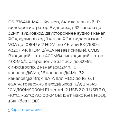
DS-7764NI-M4, Hikvision, 64-х канальный IP-
видеорегистратор Видеовход: 32 канала до
32Мп; аудиовход: двустороннее аудио 1 канал
RCA; аудиовыход: 1 канал RCA; видеовыход: 1
VGA до 1080Р и 2 HDMI до 4К или 8K(7680 ×
4320)+4К (HDMI2/VGA независимые), CVBS.
Входящий поток 400Мб/с; исходящий поток
400Мб/с; разрешение записи до 32Мп;
синхр.воспр. 2 канала@32Мп, 10
каналов@8Мп, 16 каналов@4Мп, 32
каналов@2Мп; 4 SATA для HDD до 16Тб, 1
eSATA; тревожные вход/выход 16/9; 2 RJ45
10M/100M/1000M Ethernet; 2 USB 2.0, 1 USB 3.0;
-10°C...+55°C; АC100-240В; 15Вт макс (без HDD),
≤5кг (без HDD).
Характеристики