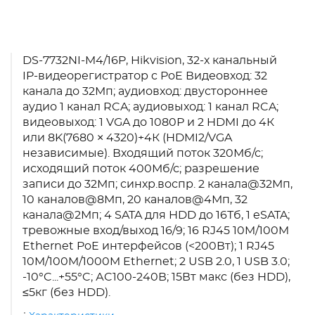
DS-7732NI-M4/16P, Hikvision, 32-х канальный
IP-видеорегистратор c PoE Видеовход: 32
канала до 32Мп; аудиовход: двустороннее
аудио 1 канал RCA; аудиовыход: 1 канал RCA;
видеовыход: 1 VGA до 1080Р и 2 HDMI до 4К
или 8K(7680 × 4320)+4К (HDMI2/VGA
независимые). Входящий поток 320Мб/с;
исходящий поток 400Мб/с; разрешение
записи до 32Мп; синхр.воспр. 2 канала@32Мп,
10 каналов@8Мп, 20 каналов@4Мп, 32
канала@2Мп; 4 SATA для HDD до 16Тб, 1 eSATA;
тревожные вход/выход 16/9; 16 RJ45 10M/100M
Ethernet PoE интерфейсов (<200Вт); 1 RJ45
10M/100M/1000M Ethernet; 2 USB 2.0, 1 USB 3.0;
-10°C...+55°C; АC100-240В; 15Вт макс (без HDD),
≤5кг (без HDD).