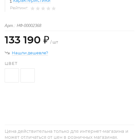
Характеристики
Рейтинг:
Арт.: НФ-00002368
133 190 ₽
/ шт
Нашли дешевле?
ЦВЕТ
+
−
Цена действительна только для интернет-магазина и
может отличаться от цен в розничных магазинах.