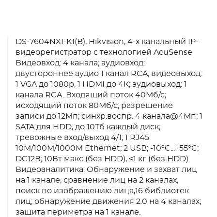
DS-7604NXI-K1(B), Hikvision, 4-х канальный IP-
видеорегистратор с технологией AcuSense
Видеовход: 4 канала; аудиовход:
двустороннее аудио 1 канал RCA; видеовыход:
1 VGA до 1080p, 1 HDMI до 4К; аудиовыход: 1
канала RCA. Входящий поток 40Мб/с;
исходящий поток 80Мб/с; разрешение
записи до 12Мп; синхр.воспр. 4 канала@4Мп; 1
SATA для HDD, до 10Тб каждый диск;
тревожные вход/выход 4/1; 1 RJ45
10M/100M/1000M Ethernet; 2 USB; -10°C...+55°C;
DC12В; 10Вт макс (без HDD), ≤1 кг (без HDD).
Видеоаналитика: Обнаружение и захват лиц
на 1 канале, сравнение лиц на 2 каналах,
поиск по изображению лица,16 библиотек
лиц; обнаружение движения 2.0 на 4 каналах;
защита периметра на 1 канале.