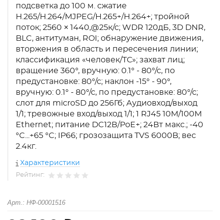
подсветка до 100 м. сжатие
H.265/H.264/MJPEG/H.265+/H.264+; тройной
поток; 2560 × 1440,@25к/с; WDR 120дБ, 3D DNR,
BLC, антитуман, ROI; обнаружение движения,
вторжения в область и пересечения линии;
классификация «человек/ТС»; захват лиц;
вращение 360°, вручную: 0.1° - 80°/с, по
предустановке: 80°/с; наклон -15° - 90°,
вручную: 0.1° - 80°/с, по предустановке: 80°/с;
слот для microSD до 256Гб; Аудиовход/выход
1/1; тревожные вход/выход 1/1; 1 RJ45 10M/100M
Ethernet; питание DC12В/PoE+; 24Вт макс.; -40
°C...+65 °C; IP66; грозозащита TVS 6000B; вес
2.4кг.
Характеристики
Рейтинг:
Арт.: НФ-00001516