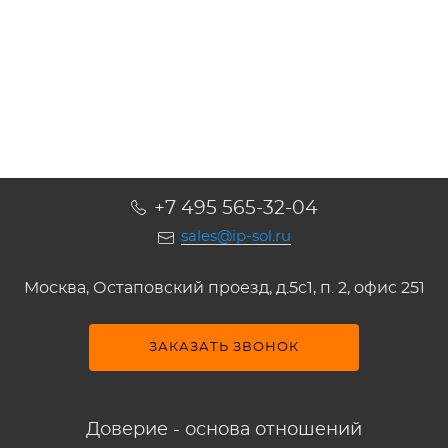
Подробнее
Подробнее
Подробнее
Подробнее
+7 495 565-32-04
sales@ip-sol.ru
Москва, Остаповский проезд, д.5c1, п. 2, офис 251
ЗАКАЗАТЬ ЗВОНОК
Доверие - основа отношений