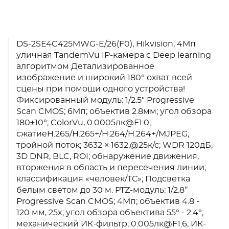
DS-2SE4C425MWG-E/26(F0), Hikvision, 4Мп
уличная TandemVu IP-камера с Deep learning
алгоритмом Детализированное
изображение и широкий 180° охват всей
сцены при помощи одного устройства!
Фиксированный модуль: 1/2.5" Progressive
Scan CMOS; 6Мп; объектив 2.8мм; угол обзора
180±10°; ColorVu, 0.0005лк@F1.0;
сжатиеH.265/H.265+/H.264/H.264+/MJPEG;
тройной поток; 3632 × 1632,@25к/с; WDR 120дБ,
3D DNR, BLC, ROI; обнаружение движения,
вторжения в область и пересечения линии;
классификация «человек/ТС»; Подсветка
белым светом до 30 м. PTZ-модуль: 1/2.8’’
Progressive Scan CMOS; 4Мп; объектив 4.8 -
120 мм, 25x; угол обзора объектива 55° - 2.4°;
механический ИК-фильтр; 0.005лк@F1.6; ИК-