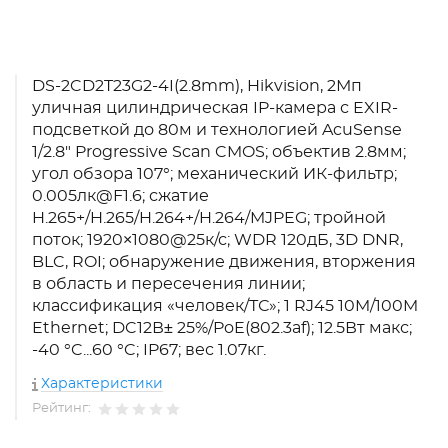
DS-2CD2T23G2-4I(2.8mm), Hikvision, 2Мп
уличная цилиндрическая IP-камера с EXIR-
подсветкой до 80м и технологией AcuSense
1/2.8" Progressive Scan CMOS; объектив 2.8мм;
угол обзора 107°; механический ИК-фильтр;
0.005лк@F1.6; сжатие
H.265+/H.265/H.264+/H.264/MJPEG; тройной
поток; 1920×1080@25к/с; WDR 120дБ, 3D DNR,
BLC, ROI; обнаружение движения, вторжения
в область и пересечения линии;
классификация «человек/ТС»; 1 RJ45 10M/100M
Ethernet; DC12В± 25%/PoE(802.3af); 12.5Вт макс;
-40 °C...60 °C; IP67; вес 1.07кг.
Характеристики
Рейтинг: