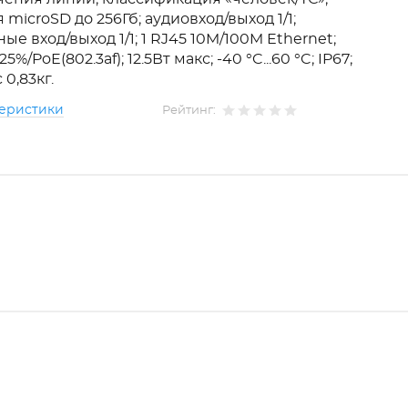
я microSD до 256Гб; аудиовход/выход 1/1;
ые вход/выход 1/1; 1 RJ45 10M/100M Ethernet;
5%/PoE(802.3af); 12.5Вт макс; -40 °C...60 °C; IP67;
с 0,83кг.
теристики
Рейтинг: