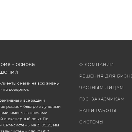
рие - основа
О КОМПАНИИ
ошений
РЕШЕНИЯ ДЛЯ БИЗН
лиенты с нами на всю жизнь,
ЧАСТНЫМ ЛИЦАМ
 что доверяют.
ГОС. ЗАКАЗЧИКАМ
активны и все задачи
тов решаем быстро и лучшими
НАШИ РАБОТЫ
ами, имеем за плечами
ый инженерный опыт. По
СИСТЕМЫ
 CRM-системы на 31.05.25, мы
тали системы для 10 000