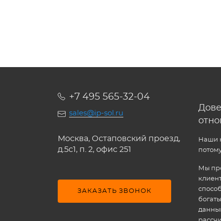
+7 495 565-32-04
Дове
sales@ip-sol.ru
отн
Москва, Остаповский проезд,
Наши к
д.5c1, п. 2, офис 251
потому
Мы про
клиен
способ
ЗАКАЗАТЬ ЗВОНОК
богат
данным
рассчи