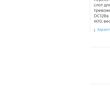
слот дл
тревожн
DC12В± 2
IK10; ве
Харак