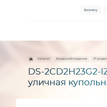
Бизнесу
Например,
HD
Найти
везде
камера
Каталог
Видеонаблюдение
IP виде
DS-2CD2H23G2-IZ
уличная купольн