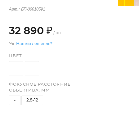
Арт.: БП-00010591
32 890 ₽
/ шт
Нашли дешевле?
ЦВЕТ
ФОКУСНОЕ РАССТОЯНИЕ
ОБЪЕКТИВА, ММ
-
2,8-12
+
−