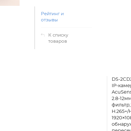
Рейтинг и
отзывы
К списку
товаров
DS-2CD2
IP-каме
AcuSens
2.8-12м
фильтр;
H.265+/
1920×10
обнару
пересеч