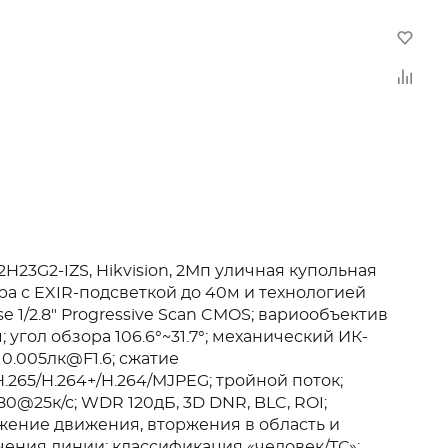
H23G2-IZS, Hikvision, 2Мп уличная купольная
ра с EXIR-подсветкой до 40м и технологией
e 1/2.8" Progressive Scan CMOS; вариообъектив
м; угол обзора 106.6°~31.7°; механический ИК-
 0.005лк@F1.6; сжатие
H.265/H.264+/H.264/MJPEG; тройной поток;
80@25к/с; WDR 120дБ, 3D DNR, BLC, ROI;
жение движения, вторжения в область и
ения линии; классификация «человек/ТС»;