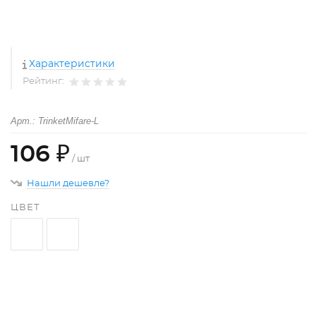
Характеристики
Рейтинг:
Арт.: TrinketMifare-L
106 ₽
/ шт
Нашли дешевле?
ЦВЕТ
+
−